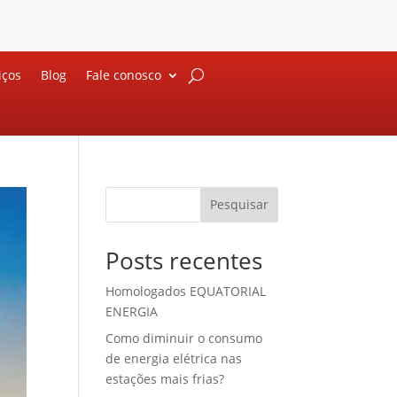
iços
Blog
Fale conosco
Pesquisar
Posts recentes
Homologados EQUATORIAL
ENERGIA
Como diminuir o consumo
de energia elétrica nas
estações mais frias?